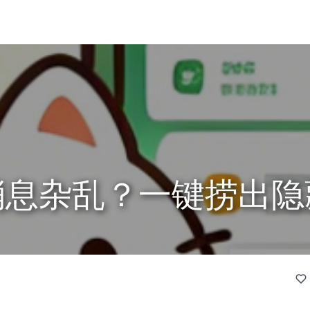
消息杂乱？一键捞出隐