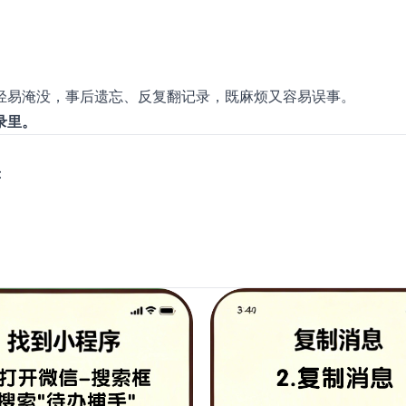
轻易淹没，事后遗忘、反复翻记录，既麻烦又容易误事。
录里。
：