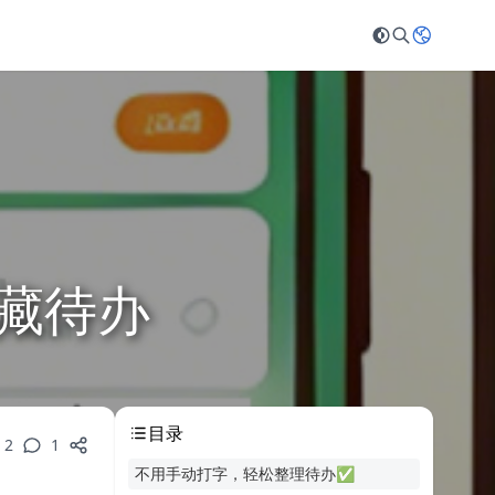
藏待办
目录
2
1
不用手动打字，轻松整理待办✅