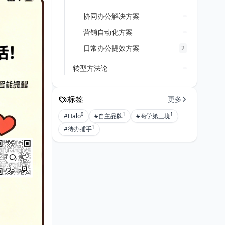
协同办公解决方案
营销自动化方案
日常办公提效方案
2
转型方法论
标签
更多
0
1
1
#Halo
#自主品牌
#商学第三境
1
#待办捕手