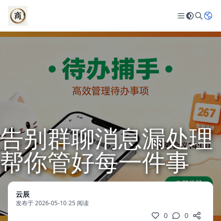
告别群聊消息漏处理
帮你管好每一件事
云辰
发布于 2026-05-10
/
25 阅读
0
0